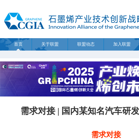
首页
关于联盟
联盟动态
加入联盟
需求对接 | 国内某知名汽车研
需求对接