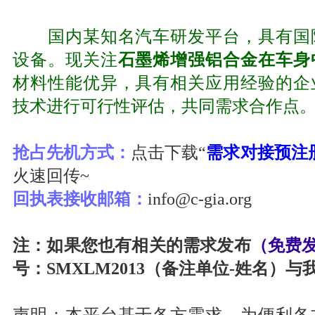
国内某知名汽车研发平台，具有国
设备。现关注
石墨烯增强铝合金在车身
材料性能优异，具有相关应用经验的企
技术进行可行性评估，共同需求合作点
抢占先机方式：
点击下载“
需求对接预注
火速回传~
回执表接收邮箱：
info@c-gia.org
注：如果您也有相关的需求发布
（免费
号：SMXLM2013（备注单位-姓名）与