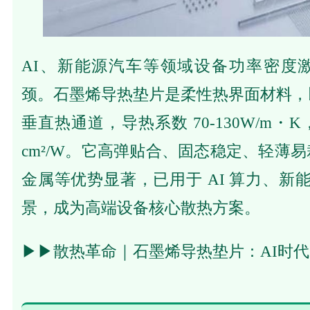
AI、新能源汽车等领域设备功率密度
颈。石墨烯导热垫片是柔性热界面材料，
垂直热通道，导热系数 70-130W/m・K
cm²/W。它高弹贴合、固态稳定、轻薄
金属等优势显著，已用于 AI 算力、新能
景，成为高端设备核心散热方案。
▶▶
散热革命｜石墨烯导热垫片：AI时代