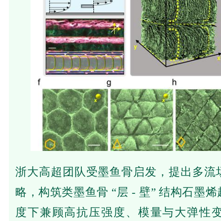
浙大高超团队受墨鱼骨启发，提出多流
略，构筑类墨鱼骨 “层 - 壁” 结构石
度下兼顾高抗压强度、模量与大弹性变形